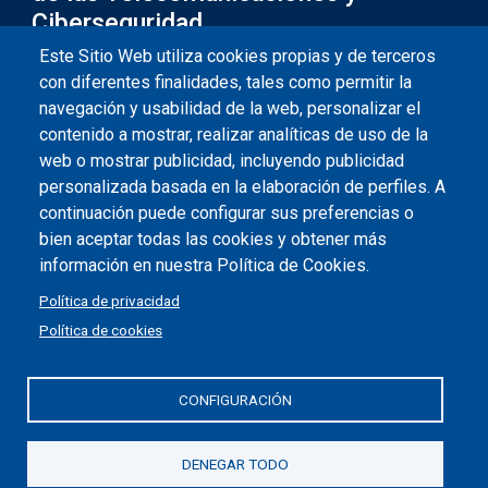
Ciberseguridad
Este Sitio Web utiliza cookies propias y de terceros
Información de la institución
Plaza de Grecia, 1. Edificio CEMAR - 45071 Toledo
con diferentes finalidades, tales como permitir la
navegación y usabilidad de la web, personalizar el
dgitc@jccm.es
contenido a mostrar, realizar analíticas de uso de la
web o mostrar publicidad, incluyendo publicidad
925 269043
personalizada basada en la elaboración de perfiles. A
continuación puede configurar sus preferencias o
bien aceptar todas las cookies y obtener más
información en nuestra Política de Cookies.
Política de privacidad
Política de cookies
Redes sociales JCCM
CONFIGURACIÓN
Menú legal
Accesibilidad
Aviso legal
Protección de datos
DENEGAR TODO