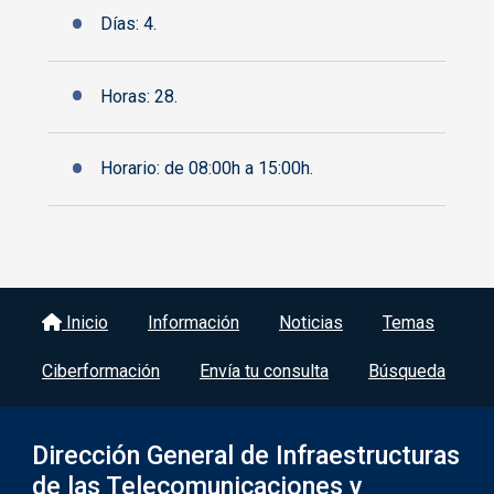
Días: 4.
Horas: 28.
Horario: de 08:00h a 15:00h.
Menú del pie
Inicio
Información
Noticias
Temas
Ciberformación
Envía tu consulta
Búsqueda
Dirección General de Infraestructuras
de las Telecomunicaciones y