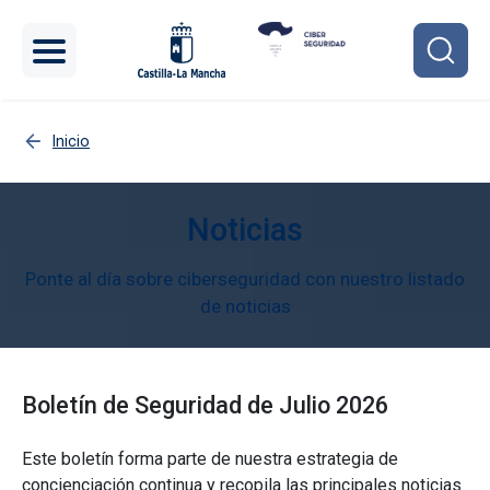
Pasar al contenido principal
Inicio
Noticias
Ponte al día sobre ciberseguridad con nuestro listado
de noticias
Boletín de Seguridad de Julio 2026
Este boletín forma parte de nuestra estrategia de
concienciación continua y recopila las principales noticias