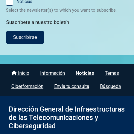
Noticias
Select the newsletter(s) to which you want to subscribe.
Suscríbete a nuestro boletín
Menú del pie
Inicio
Información
Noticias
Temas
Ciberformación
Envía tu consulta
Búsqueda
Dirección General de Infraestructuras
de las Telecomunicaciones y
Ciberseguridad