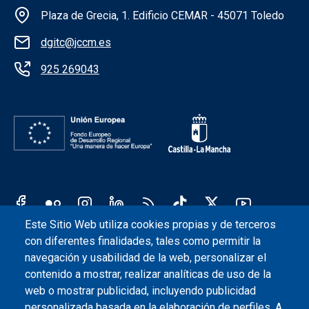
Información de la institución
Plaza de Grecia, 1. Edificio CEMAR - 45071 Toledo
dgitc@jccm.es
925 269043
Redes sociales JCCM
Este Sitio Web utiliza cookies propias y de terceros
Menú legal
con diferentes finalidades, tales como permitir la
Accesibilidad
Aviso legal
Protección de datos
navegación y usabilidad de la web, personalizar el
contenido a mostrar, realizar analíticas de uso de la
web o mostrar publicidad, incluyendo publicidad
personalizada basada en la elaboración de perfiles. A