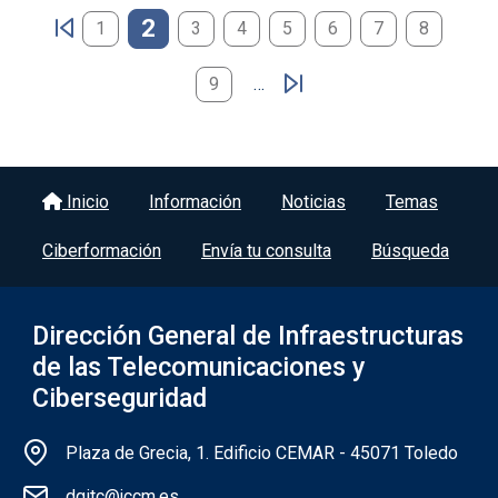
Paginación
2
1
3
4
5
6
7
8
9
…
Menú del pie
Inicio
Información
Noticias
Temas
Ciberformación
Envía tu consulta
Búsqueda
Dirección General de Infraestructuras
de las Telecomunicaciones y
Ciberseguridad
Información de la institución
Plaza de Grecia, 1. Edificio CEMAR - 45071 Toledo
dgitc@jccm.es